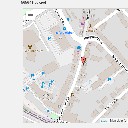
56564 Neuwied
| Map data (c)
Leaflet